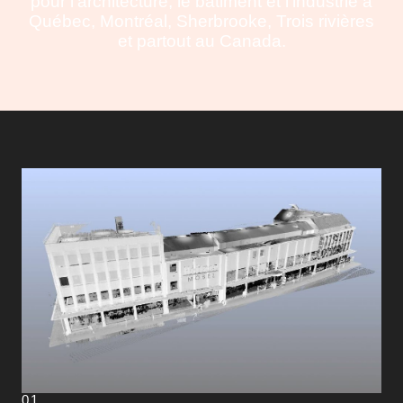
pour l’architecture, le bâtiment et l’industrie à
Québec, Montréal, Sherbrooke, Trois rivières
et partout au Canada.
01