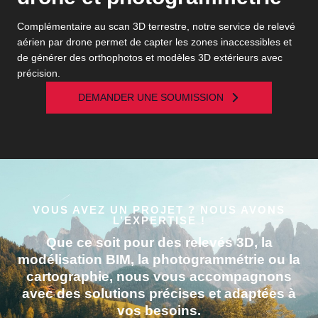
Complémentaire au scan 3D terrestre, notre service de relevé
aérien par drone permet de capter les zones inaccessibles et
de générer des orthophotos et modèles 3D extérieurs avec
précision.
DEMANDER UNE SOUMISSION
VOUS AVEZ UN PROJET ? NOUS AVONS
L’EXPERTISE !
Que ce soit pour des relevés 3D, la
modélisation BIM, la photogrammétrie ou la
cartographie, nous vous accompagnons
avec des solutions précises et adaptées à
vos besoins.